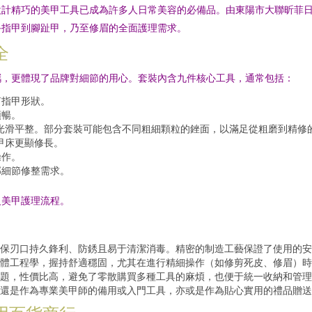
計精巧的美甲工具已成為許多人日常美容的必備品。由東陽市大聯昕菲日
手指甲到腳趾甲，乃至修眉的全面護理需求。
全
攜，更體現了品牌對細節的用心。套裝內含九件核心工具，通常包括：
剪指甲形狀。
順暢。
光滑平整。部分套裝可能包含不同粗細顆粒的銼面，以滿足從粗磨到精修
甲床更顯修長。
操作。
部細節修整需求。
級美甲護理流程。
保刃口持久鋒利、防銹且易于清潔消毒。精密的制造工藝保證了使用的安
體工程學，握持舒適穩固，尤其在進行精細操作（如修剪死皮、修眉）時
題，性價比高，避免了零散購買多種工具的麻煩，也便于統一收納和管理
還是作為專業美甲師的備用或入門工具，亦或是作為貼心實用的禮品贈送