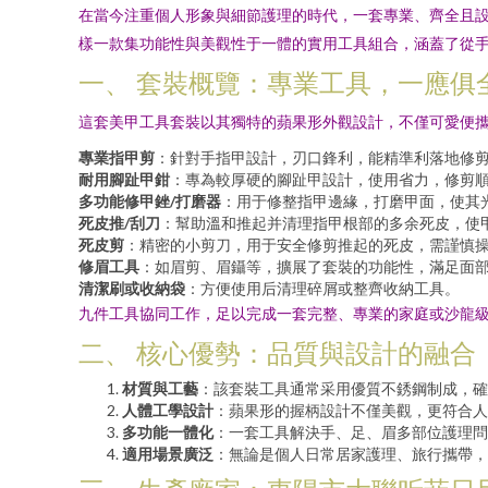
在當今注重個人形象與細節護理的時代，一套專業、齊全且設
樣一款集功能性與美觀性于一體的實用工具組合，涵蓋了從
一、 套裝概覽：專業工具，一應俱
這套美甲工具套裝以其獨特的蘋果形外觀設計，不僅可愛便
專業指甲剪
：針對手指甲設計，刃口鋒利，能精準利落地修
耐用腳趾甲鉗
：專為較厚硬的腳趾甲設計，使用省力，修剪
多功能修甲銼/打磨器
：用于修整指甲邊緣，打磨甲面，使其
死皮推/刮刀
：幫助溫和推起并清理指甲根部的多余死皮，使
死皮剪
：精密的小剪刀，用于安全修剪推起的死皮，需謹慎
修眉工具
：如眉剪、眉鑷等，擴展了套裝的功能性，滿足面
清潔刷或收納袋
：方便使用后清理碎屑或整齊收納工具。
九件工具協同工作，足以完成一套完整、專業的家庭或沙龍
二、 核心優勢：品質與設計的融合
材質與工藝
：該套裝工具通常采用優質不銹鋼制成，確
人體工學設計
：蘋果形的握柄設計不僅美觀，更符合人
多功能一體化
：一套工具解決手、足、眉多部位護理問
適用場景廣泛
：無論是個人日常居家護理、旅行攜帶，