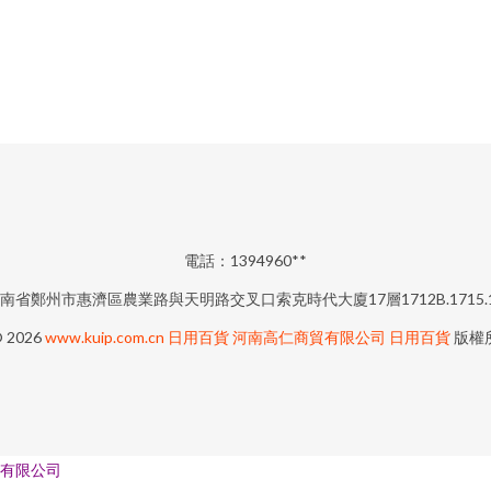
電話：1394960**
南省鄭州市惠濟區農業路與天明路交叉口索克時代大廈17層1712B.1715.1
© 2026
www.kuip.com.cn
日用百貨
河南高仁商貿有限公司
日用百貨
版權
有限公司