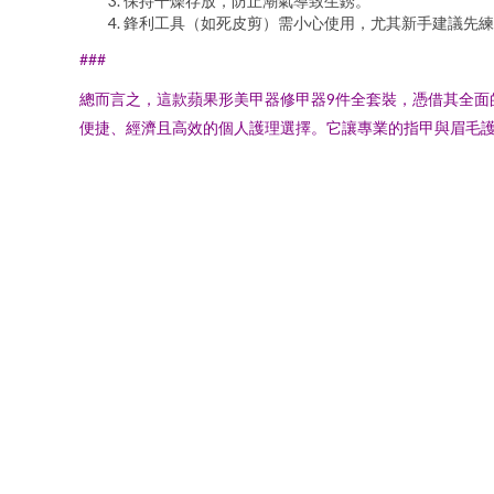
保持干燥存放，防止潮氣導致生銹。
鋒利工具（如死皮剪）需小心使用，尤其新手建議先練
###
總而言之，這款蘋果形美甲器修甲器9件全套裝，憑借其全
便捷、經濟且高效的個人護理選擇。它讓專業的指甲與眉毛