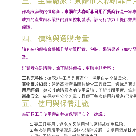
三、 生產廠家：東陽市大聯昕菲日
作為該套裝的供應商，
東陽市大聯昕菲日用百貨商行
是一家
成熟的產業鏈和嚴格的質量控制體系。該商行致力于提供兼
保障。
四、 價格與選購考量
該套裝的價格會根據具體材質配置、包裝、采購渠道（如批
及。
消費者在選購時，除了關注價格，更應重點考察：
工具完整性
：確認9件工具是否齊全，滿足自身全部需求。
實物圖片細節
：通過高清產品圖片檢查工具做工、邊緣是否
用戶評價
：參考其他購買者的使用反饋，了解其耐用度、鋒
衛生安全
：確保材料安全無毒，且便于每次使用前后進行清
五、 使用與保養建議
為延長工具使用壽命并確保護理安全，建議：
專工具專用，避免交叉使用增加磨損或衛生風險。
每次使用后用清潔刷或軟布清除碎屑，定期用酒精棉片